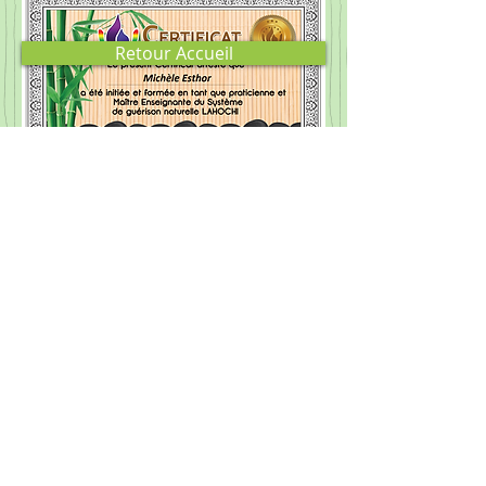
Retour Accueil
Triangle d'Or d'Isis
© 2023 par Espace Détente. Créé
avec
Wix.com